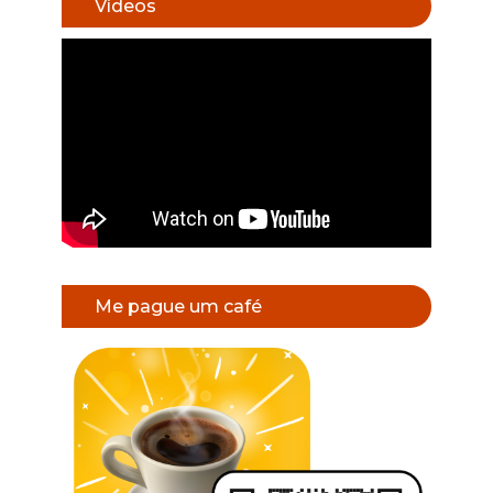
Vídeos
Me pague um café