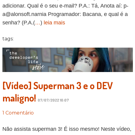
adicionar. Qual é o seu e-mail? P.A.: Tá, Anota aí:
p-
a@alonsoft.narnia
Programador: Bacana, e qual é a
senha? (P.A.(
…
)
leia mais
tags:
[Vídeo] Superman 3 e o DEV
maligno!
07/07/2022 10:07
1 Comentário
Não assista superman 3! É isso mesmo! Neste vídeo,