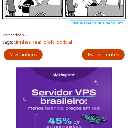
Transcrição ↓
tags:
tirinhas
,
real
,
ploft
,
policial
Mais antigos
Mais recentes