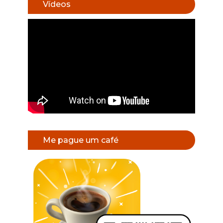
Vídeos
Me pague um café