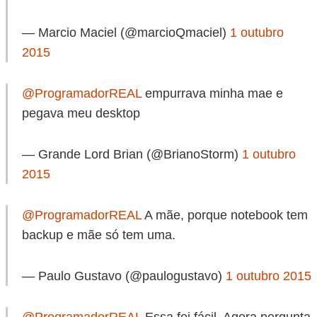
— Marcio Maciel (@marcioQmaciel)
1 outubro
2015
@ProgramadorREAL
empurrava minha mae e
pegava meu desktop
— Grande Lord Brian (@BrianoStorm)
1 outubro
2015
@ProgramadorREAL
A mãe, porque notebook tem
backup e mãe só tem uma.
— Paulo Gustavo (@paulogustavo)
1 outubro 2015
@ProgramadorREAL
Essa foi fácil. Agora pergunta