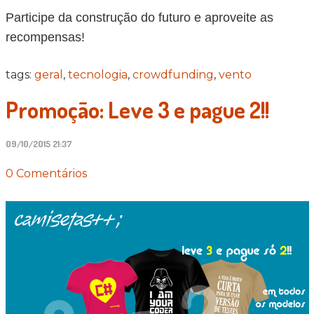
Participe da construção do futuro e aproveite as
recompensas!
tags:
geral
,
tecnologia
,
crowdfunding
,
vento
Promoção: Leve 3 e pague 2!!
09/10/2015 21:37
0 Comentários