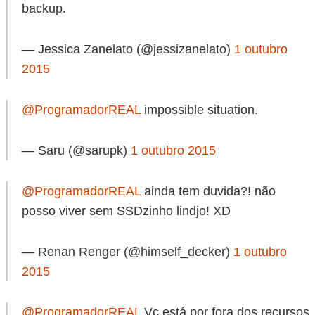
backup.
— Jessica Zanelato (@jessizanelato)
1 outubro
2015
@ProgramadorREAL
impossible situation.
— Saru (@sarupk)
1 outubro 2015
@ProgramadorREAL
ainda tem duvida?! não
posso viver sem SSDzinho lindjo! XD
— Renan Renger (@himself_decker)
1 outubro
2015
@ProgramadorREAL
Vc está por fora dos recursos