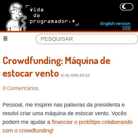
English version
🇺🇸
Crowdfunding: Máquina de
estocar vento
12/10/2015 00:22
0 Comentários
Pessoal, me inspirei nas palavras da presidenta e
resolvi criar uma máquina de estocar vento. Vocês
podem me ajudar a
financiar o protótipo colaborando
com o crowdfunding
!