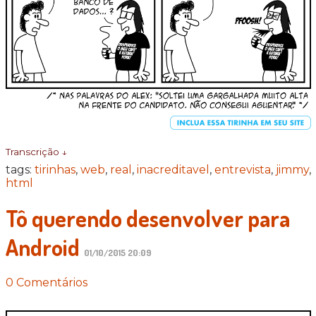
Transcrição ↓
tags:
tirinhas
,
web
,
real
,
inacreditavel
,
entrevista
,
jimmy
,
html
Tô querendo desenvolver para
Android
01/10/2015 20:09
0 Comentários