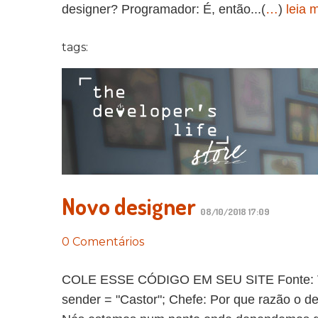
designer? Programador: É, então...(
…
)
leia 
tags:
Novo designer
08/10/2018 17:09
0 Comentários
COLE ESSE CÓDIGO EM SEU SITE Fonte: Vida 
sender = "Castor"; Chefe: Por que razão o 