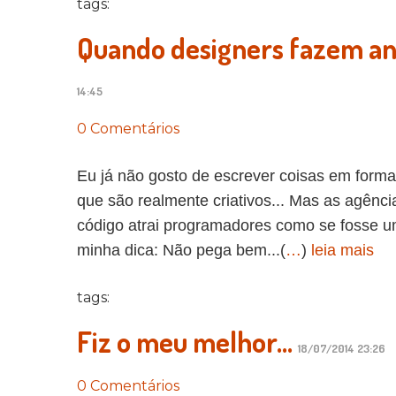
tags:
Quando designers fazem a
14:45
0 Comentários
Eu já não gosto de escrever coisas em forma
que são realmente criativos... Mas as agênc
código atrai programadores como se fosse um
minha dica: Não pega bem...(
…
)
leia mais
tags:
Fiz o meu melhor...
18/07/2014 23:26
0 Comentários