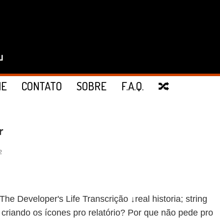
IE
CONTATO
SOBRE
F.A.Q.
🔀
r
2
eveloper's Life Transcrição ↓real historia; string
á criando os ícones pro relatório? Por que não pede pro