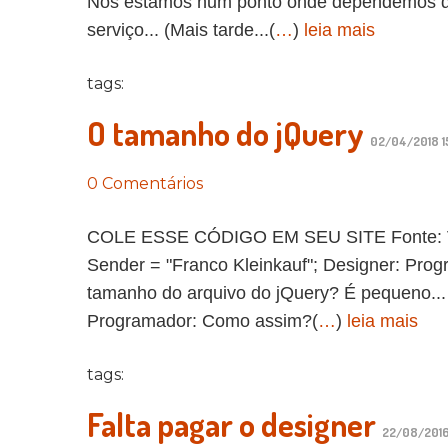
Nós estamos num ponto onde dependemos do t
serviço... (Mais tarde...(
…
)
leia mais
tags:
O tamanho do jQuery
02/04/2018 1
0 Comentários
COLE ESSE CÓDIGO EM SEU SITE Fonte: Vida
Sender = "Franco Kleinkauf"; Designer: Pro
tamanho do arquivo do jQuery? É pequeno...
Programador: Como assim?(
…
)
leia mais
tags:
Falta pagar o designer
22/08/2016 