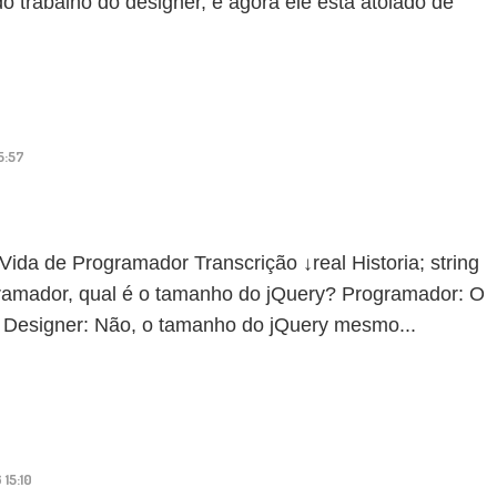
rabalho do designer, e agora ele está atolado de
5:57
 de Programador Transcrição ↓real Historia; string
gramador, qual é o tamanho do jQuery? Programador: O
 Designer: Não, o tamanho do jQuery mesmo...
15:10