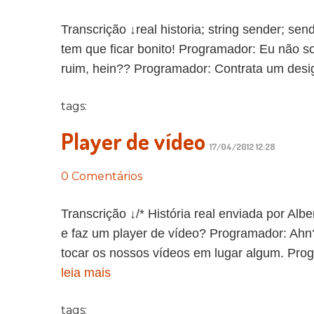
Transcrição ↓real historia; string sender; se
tem que ficar bonito! Programador: Eu não so
ruim, hein?? Programador: Contrata um designe
tags:
Player de vídeo
17/04/2012 12:28
0 Comentários
Transcrição ↓/* História real enviada por Alb
e faz um player de vídeo? Programador: Ahn
tocar os nossos vídeos em lugar algum. Prog
leia mais
tags: