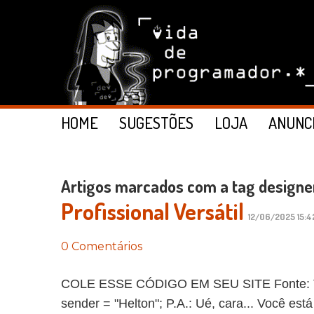
HOME
SUGESTÕES
LOJA
ANUNC
Artigos marcados com a tag designe
Profissional Versátil
12/06/2025 15:4
0 Comentários
COLE ESSE CÓDIGO EM SEU SITE Fonte: The D
sender = "Helton"; P.A.: Ué, cara... Você est