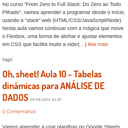
No curso "From Zero to Full Stack: Do Zero ao Todo
Pilhado", vamos aprender a programar desde o início,
usando a "stack" web (HTML/CSS/JavaScript/Node).
Nesta aula vamos continuar com a mágica que move
o Flexbox, uma forma de alinhar e ajustar elementos
em CSS que facilita muito a vida!(
…
)
leia mais
tags:
Oh, sheet! Aula 10 - Tabelas
dinâmicas para ANÁLISE DE
DADOS
29/08/2024 02:29
0 Comentários
Vamos aprender a usar planilhas no Google Sheets,