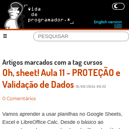
English version
🇺🇸
Artigos marcados com a tag cursos
Oh, sheet! Aula 11 - PROTEÇÃO e
Validação de Dados
16/09/2024 09:22
0 Comentários
Vamos aprender a usar planilhas no Google Sheets,
Excel e LibreOffice Calc. Desde o básico ao