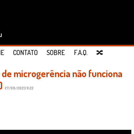
IE
CONTATO
SOBRE
F.A.Q.
🔀
 de microgerência não funciona
)
27/09/2023 11:22