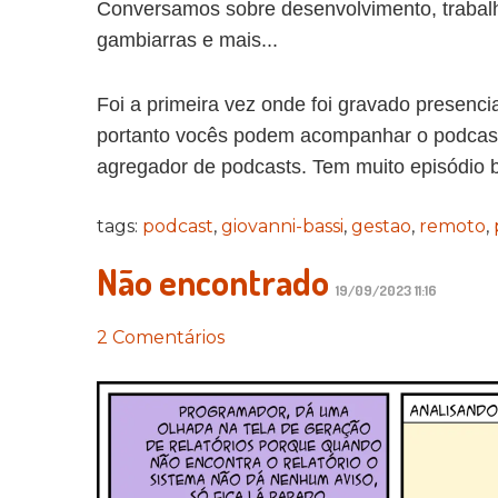
Conversamos sobre desenvolvimento, trabalh
gambiarras e mais...
Foi a primeira vez onde foi gravado presenci
portanto vocês podem acompanhar o podcast
agregador de podcasts. Tem muito episódio b
tags:
podcast
,
giovanni-bassi
,
gestao
,
remoto
,
Não encontrado
19/09/2023 11:16
2 Comentários