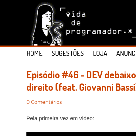
HOME
SUGESTÕES
LOJA
ANUNC
Episódio #46 - DEV debaixo
direito (feat. Giovanni Bassi
0 Comentários
Pela primeira vez em vídeo: