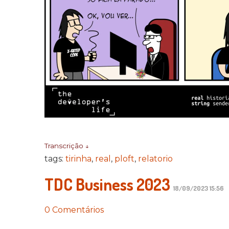
Transcrição ↓
tags:
tirinha
,
real
,
ploft
,
relatorio
TDC Business 2023
18/09/2023 15:56
0 Comentários