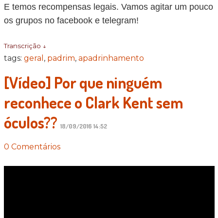
E temos recompensas legais. Vamos agitar um pouco
os grupos no facebook e telegram!
Transcrição ↓
tags:
geral
,
padrim
,
apadrinhamento
[Vídeo] Por que ninguém
reconhece o Clark Kent sem
óculos??
18/09/2016 14:52
0 Comentários