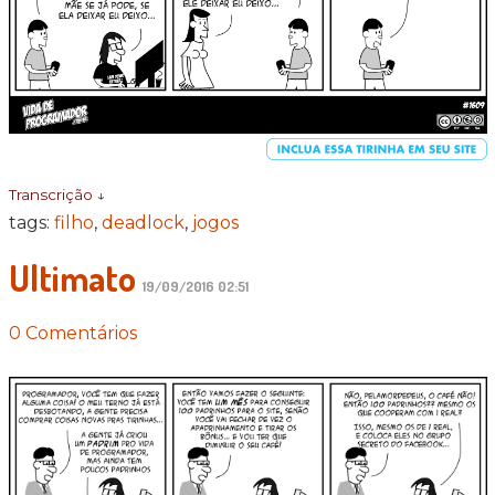
Transcrição ↓
tags:
filho
,
deadlock
,
jogos
Ultimato
19/09/2016 02:51
0 Comentários