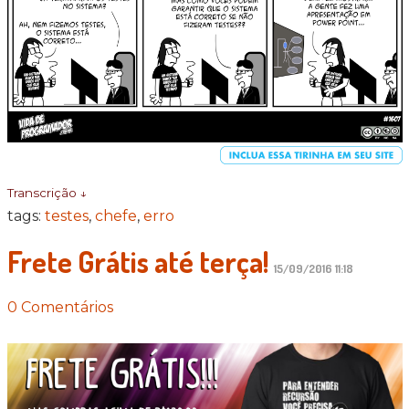
Transcrição ↓
tags:
testes
,
chefe
,
erro
Frete Grátis até terça!
15/09/2016 11:18
0 Comentários