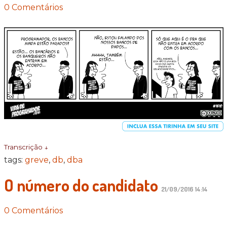
0 Comentários
Transcrição ↓
tags:
greve
,
db
,
dba
O número do candidato
21/09/2016 14:14
0 Comentários