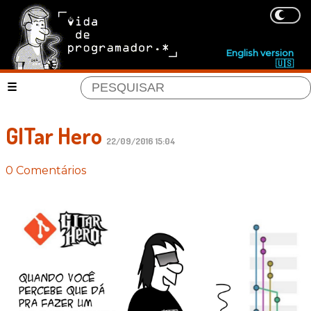
English version
🇺🇸
GITar Hero
22/09/2016 15:04
0 Comentários