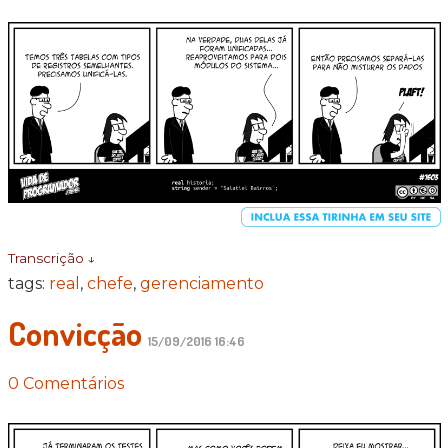
Transcrição ↓
tags:
real
,
chefe
,
gerenciamento
Convicção
15/09/2016 16:46
0 Comentários