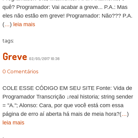
quê? Programador: Vai acabar a greve... P.A.: Mas
eles não estão em greve! Programador: Não??? P.A.
(
…
)
leia mais
tags:
Greve
02/05/2017 10:36
0 Comentários
COLE ESSE CÓDIGO EM SEU SITE Fonte: Vida de
Programador Transcrição ↓real historia; string sender
= "A."; Alonso: Cara, por que você está com essa
página de erro aí aberta há mais de meia hora?(
…
)
leia mais