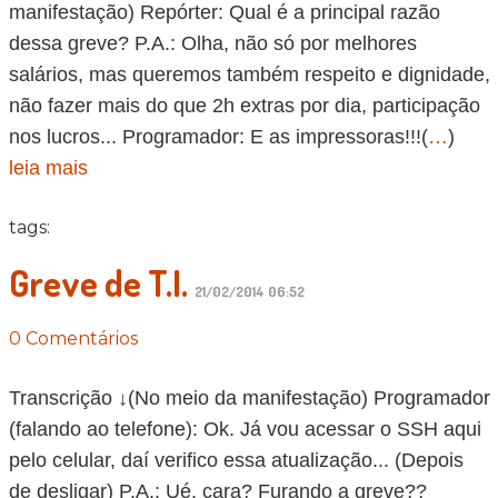
manifestação) Repórter: Qual é a principal razão
dessa greve? P.A.: Olha, não só por melhores
salários, mas queremos também respeito e dignidade,
não fazer mais do que 2h extras por dia, participação
nos lucros... Programador: E as impressoras!!!(
…
)
leia mais
tags:
Greve de T.I.
21/02/2014 06:52
0 Comentários
Transcrição ↓(No meio da manifestação) Programador
(falando ao telefone): Ok. Já vou acessar o SSH aqui
pelo celular, daí verifico essa atualização... (Depois
de desligar) P.A.: Ué, cara? Furando a greve??