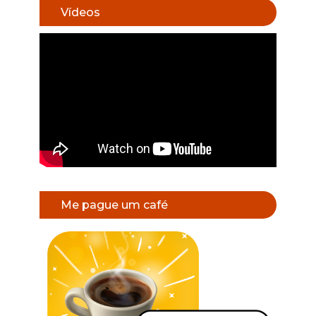
Vídeos
Me pague um café