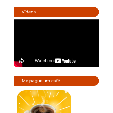
Vídeos
Me pague um café