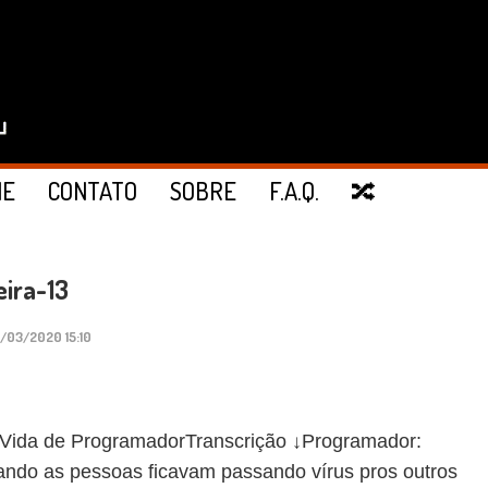
IE
CONTATO
SOBRE
F.A.Q.
🔀
eira-13
3/03/2020 15:10
da de ProgramadorTranscrição ↓Programador:
ndo as pessoas ficavam passando vírus pros outros