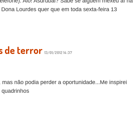
telefone): Alô! Asdrubal? Sabe se alguém mexeu aí na
 Dona Lourdes quer que em toda sexta-feira 13
s de terror
13/01/2012 14:37
, mas não podia perder a oportunidade...Me inspirei
e quadrinhos