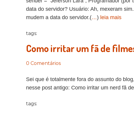
sender = "Jeferson Lara"; Programador (por 
data do servidor? Usuário: Ah, mexeram sim.
mudem a data do servidor.(
…
)
leia mais
tags:
Como irritar um fã de filme
0 Comentários
Sei que é totalmente fora do assunto do blog
nesse post antigo: Como irritar um nerd fã d
tags: