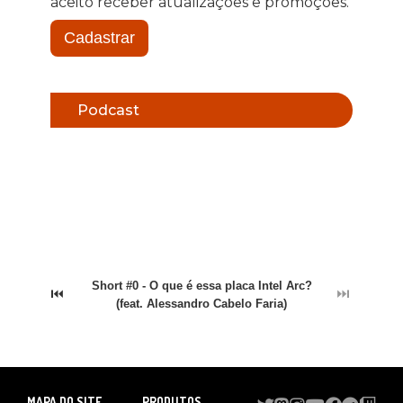
aceito receber atualizações e promoções.
Cadastrar
Podcast
Short #0 - O que é essa placa Intel Arc?
⏮
⏭
(feat. Alessandro Cabelo Faria)
MAPA DO SITE
PRODUTOS