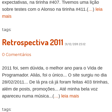
expectativas, na tirinha #407. Tivemos uma lição
sobre testes com o Alonso na tirinha #411.(
…
)
leia
mais
tags:
Retrospectiva 2011
31/12/2011 23:12
0 Comentários
2011 foi, sem dúvida, o melhor ano para o Vida de
Programador. Aliás, foi o único... O site surgiu no dia
28/02/2011... De lá pra cá já foram feitas 403 tirinhas,
além de posts, promoções... Até minha bela voz
apareceu numa música...(
…
)
leia mais
tags: