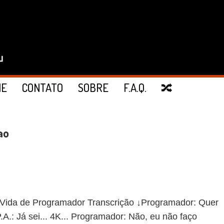
IE
CONTATO
SOBRE
F.A.Q.
🔀
ao
da de Programador Transcrição ↓Programador: Quer
A.: Já sei... 4K... Programador: Não, eu não faço