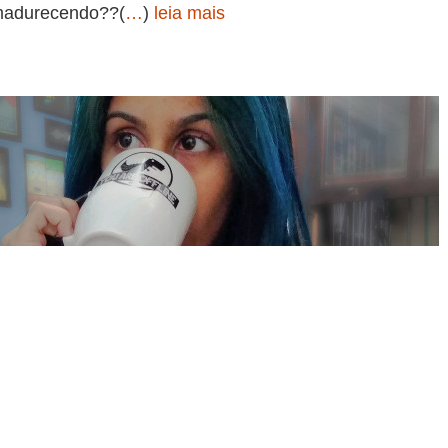
amadurecendo??(
…
)
leia mais