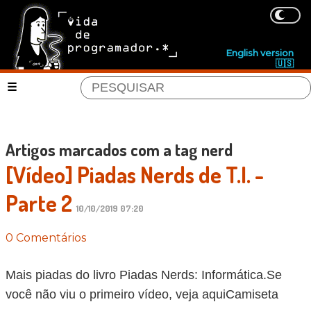
English version
🇺🇸
Artigos marcados com a tag nerd
[Vídeo] Piadas Nerds de T.I. -
Parte 2
10/10/2019 07:20
0 Comentários
Mais piadas do livro Piadas Nerds: Informática.Se
você não viu o primeiro vídeo, veja aquiCamiseta