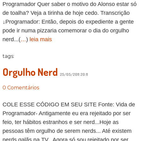
Programador Quer saber o motivo do Alonso estar só
de toalha? Veja a tirinha de hoje cedo. Transcrição
↓Programador: Então, depois do expediente a gente
pode ir numa pizzaria comemorar o dia do orgulho
nerd...(
…
)
leia mais
tags:
Orgulho Nerd
25/05/2011 20:11
0 Comentários
COLE ESSE CÓDIGO EM SEU SITE Fonte: Vida de
Programador- Antigamente eu era rejeitado por ser
feio, ter hábitos estranhos e ser nerd...Hoje as
pessoas têm orgulho de serem nerds... Até existem
nerds galãs na TV...Agora só sou rejeitado por ser