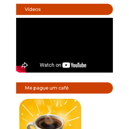
Vídeos
Me pague um café