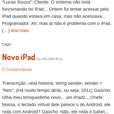
"Lucas Souza"; Cliente: O sistema não está
funcionando no iPad... Ontem fui tentar acessar pelo
iPad quando estava em casa, mas não acessava...
Programador: Ah, mas aí não é problema com o iPad.
(
…
)
leia mais
tags:
Novo iPad
04/09/2012 19:44
0 Comentários
Transcrição ↓real historia; string sender; sender =
"Neo"; (Há muito tempo atrás, ou seja, 2011) Gaúcho:
Olha meu brinquedinho novo... um iPad2... Chefe:
Nossa, o teclado virtual dele parece o do Android, ele
roda com Android? Gaúcho: Não, ele roda o Safari...