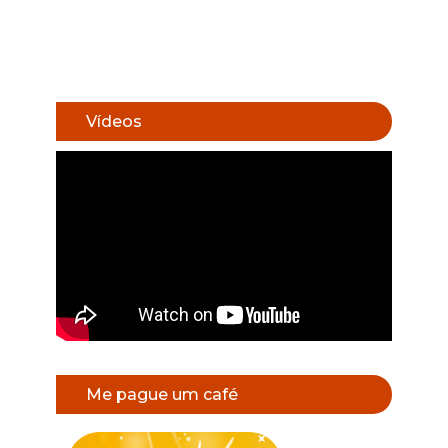
Vídeos
Me pague um café