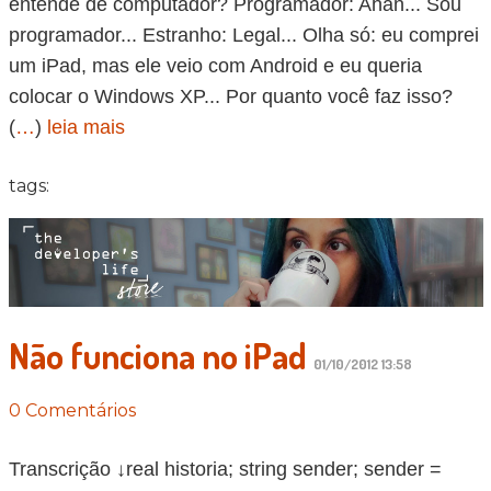
entende de computador? Programador: Ahan... Sou
programador... Estranho: Legal... Olha só: eu comprei
um iPad, mas ele veio com Android e eu queria
colocar o Windows XP... Por quanto você faz isso?
(
…
)
leia mais
tags:
Não funciona no iPad
01/10/2012 13:58
0 Comentários
Transcrição ↓real historia; string sender; sender =