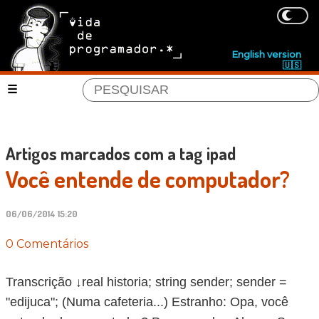
English version
🇺🇸
Artigos marcados com a tag ipad
Você entende de computador?
06/06/2014 15:20
0 Comentários
Transcrição ↓real historia; string sender; sender =
"edijuca"; (Numa cafeteria...) Estranho: Opa, você