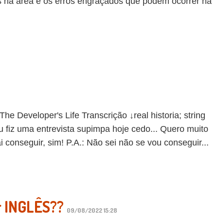
ês na área e os erros engraçados que podem ocorrer na
eveloper's Life Transcrição ↓real historia; string
eu fiz uma entrevista supimpa hoje cedo... Quero muito
 conseguir, sim! P.A.: Não sei não se vou conseguir...
r INGLÊS??
09/08/2022 15:28