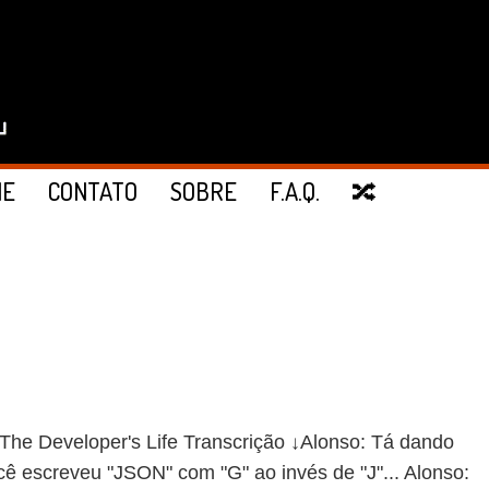
IE
CONTATO
SOBRE
F.A.Q.
🔀
 Developer's Life Transcrição ↓Alonso: Tá dando
Você escreveu "JSON" com "G" ao invés de "J"... Alonso: