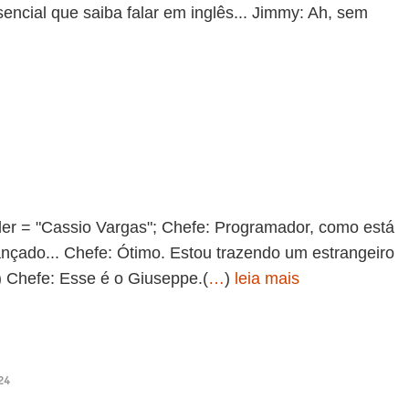
sencial que saiba falar em inglês... Jimmy: Ah, sem
ender = "Cassio Vargas"; Chefe: Programador, como está
nçado... Chefe: Ótimo. Estou trazendo um estrangeiro
) Chefe: Esse é o Giuseppe.(
…
)
leia mais
24