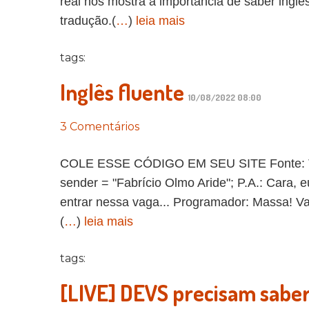
real nos mostra a importância de saber ingl
tradução.(
…
)
leia mais
tags:
Inglês fluente
10/08/2022 08:00
3 Comentários
COLE ESSE CÓDIGO EM SEU SITE Fonte: The D
sender = "Fabrício Olmo Aride"; P.A.: Cara, 
entrar nessa vaga... Programador: Massa! Vai
(
…
)
leia mais
tags:
[LIVE] DEVS precisam sabe