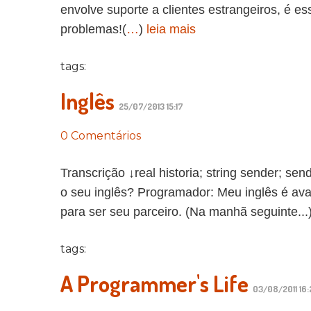
envolve suporte a clientes estrangeiros, é es
problemas!(
…
)
leia mais
tags:
Inglês
25/07/2013 15:17
0 Comentários
Transcrição ↓real historia; string sender; s
o seu inglês? Programador: Meu inglês é ava
para ser seu parceiro. (Na manhã seguinte...
tags:
A Programmer's Life
03/08/2011 16: