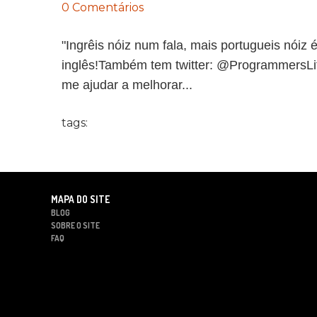
0 Comentários
"Ingrêis nóiz num fala, mais portugueis nóiz
inglês!Também tem twitter: @ProgrammersLif
me ajudar a melhorar...
tags:
MAPA DO SITE
BLOG
SOBRE O SITE
FAQ