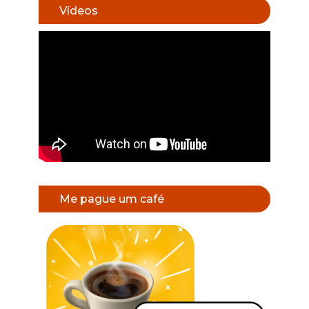
Vídeos
Me pague um café