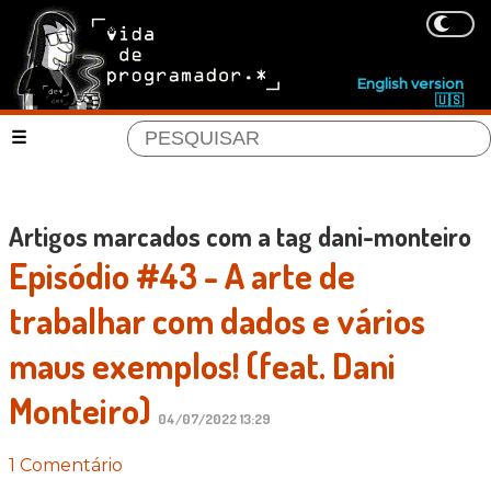
English version
🇺🇸
Artigos marcados com a tag dani-monteiro
Episódio #43 - A arte de
trabalhar com dados e vários
maus exemplos! (feat. Dani
Monteiro)
04/07/2022 13:29
1 Comentário