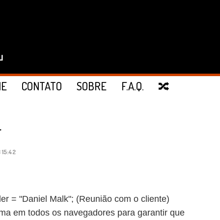
IE
CONTATO
SOBRE
F.A.Q.
🔀
r
 15:42
der = "Daniel Malk"; (Reunião com o cliente)
tema em todos os navegadores para garantir que