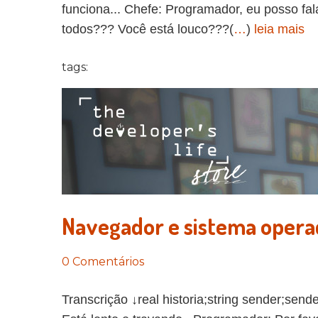
funciona... Chefe: Programador, eu posso fal
todos??? Você está louco???(
…
)
leia mais
tags:
Navegador e sistema opera
0 Comentários
Transcrição ↓real historia;string sender;send