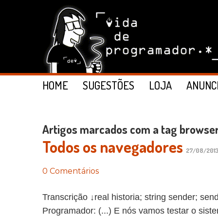
HOME
SUGESTÕES
LOJA
ANUNC
Artigos marcados com a tag browse
Todos os navegadores
27/08/2013
0 Comentários
Transcrição ↓real historia; string sender; sen
Programador: (...) E nós vamos testar o sis