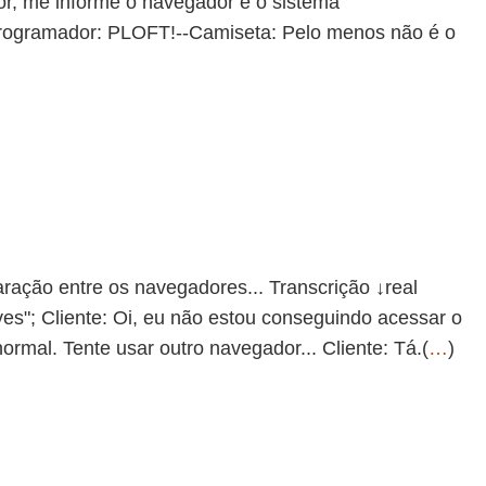
vor, me informe o navegador e o sistema
xProgramador: PLOFT!--Camiseta: Pelo menos não é o
ação entre os navegadores... Transcrição ↓real
lves"; Cliente: Oi, eu não estou conseguindo acessar o
ormal. Tente usar outro navegador... Cliente: Tá.(
…
)