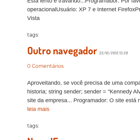
Está lento e travando...Programador: Por fa
operacionalUsuário: XP 7 e Internet Firefo
Vista
tags:
Outro navegador
22/10/2012 13:28
0 Comentários
Aproveitando, se você precisa de uma compar
historia; string sender; sender = "Kennedy A
site da empresa... Programador: O site está n
leia mais
tags: