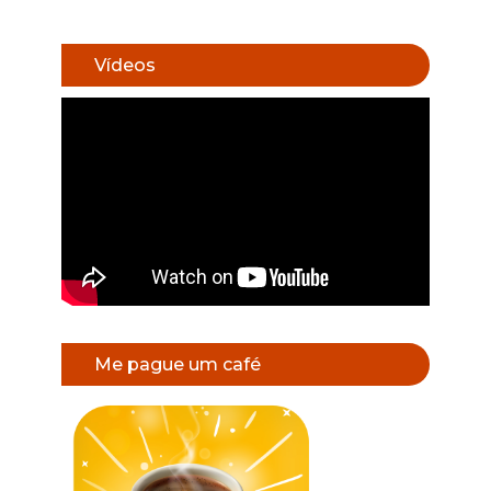
Vídeos
Me pague um café