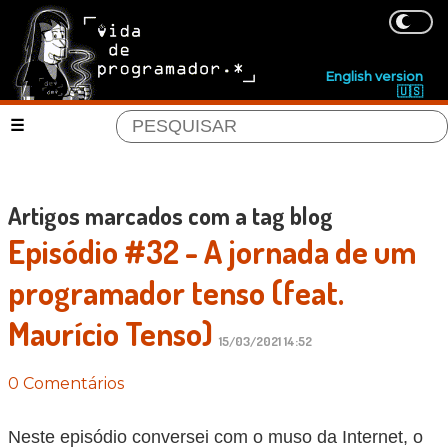
English version
🇺🇸
Artigos marcados com a tag blog
Episódio #32 - A jornada de um
programador tenso (feat.
Maurício Tenso)
15/03/2021 14:52
0 Comentários
Neste episódio conversei com o muso da Internet, o