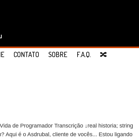
IE
CONTATO
SOBRE
F.A.Q.
🔀
de Programador Transcrição ↓real historia; string
? Aqui é o Asdrubal, cliente de vocês... Estou ligando