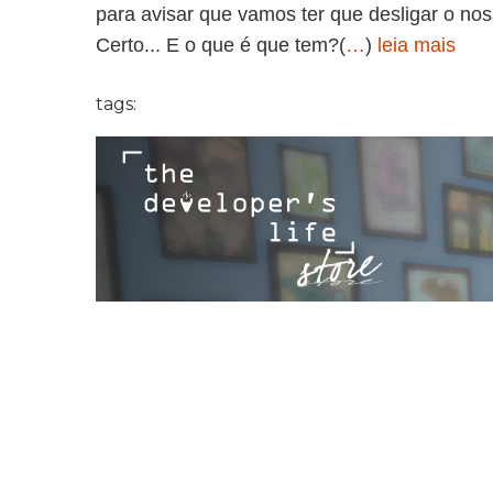
para avisar que vamos ter que desligar o no
Certo... E o que é que tem?(
…
)
leia mais
tags: