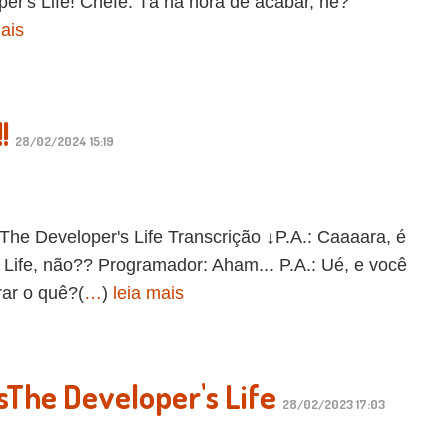
er's Life! Chefe: Tá na hora de acabar, né?
mais
!
28/02/2024 15:19
Developer's Life Transcrição ↓P.A.: Caaaara, é
 Life, não?? Programador: Aham... P.A.: Ué, e você
ar o quê?(
…
)
leia mais
osThe Developer's Life
28/02/2023 17:03