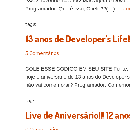
28/02, fazendo 14 anos! Mas agora é Develop
Programador: Que é isso, Chefe??(
…
)
leia 
tags:
13 anos de Developer's Life!!
3 Comentários
COLE ESSE CÓDIGO EM SEU SITE Fonte: The 
hoje o aniversário de 13 anos do Developer's
não vai comemorar? Programador: Comemor
tags:
Live de Aniversário!!! 12 an
0 Comentários