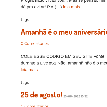
Programador: Não vou... Mas se pensar, nem 
dá pra evitar! P.A.(
…
)
leia mais
tags:
Amanhã é o meu aniversári
0 Comentários
COLE ESSE CÓDIGO EM SEU SITE Fonte: Vid
durante a Live #51 Não, amanhã não é o meu 
leia mais
tags:
25 de agosto!
25/08/2020 15:52
0 Comentários