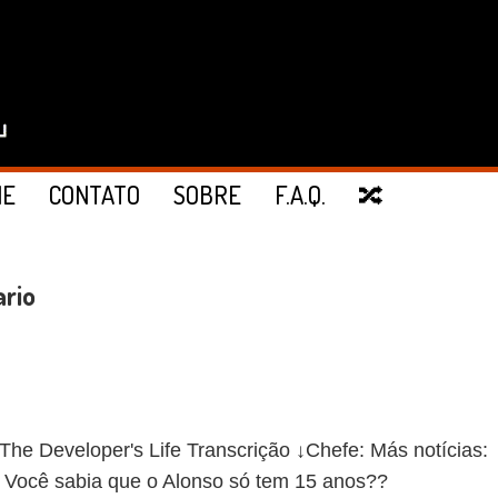
IE
CONTATO
SOBRE
F.A.Q.
🔀
ario
Developer's Life Transcrição ↓Chefe: Más notícias:
! Você sabia que o Alonso só tem 15 anos??