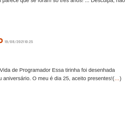
parece que se foram só três anos! ... Desculpa, não
o
19/08/2021 10:25
a de Programador Essa tirinha foi desenhada
aniversário. O meu é dia 25, aceito presentes!(
…
)