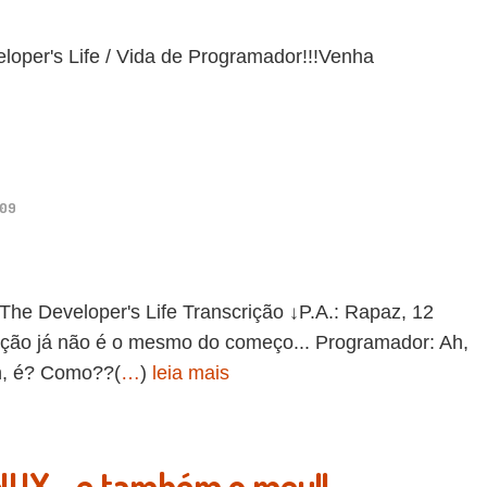
per's Life / Vida de Programador!!!Venha
:09
Developer's Life Transcrição ↓P.A.: Rapaz, 12
cação já não é o mesmo do começo... Programador: Ah,
Ah, é? Como??(
…
)
leia mais
UX....e também o meu!!