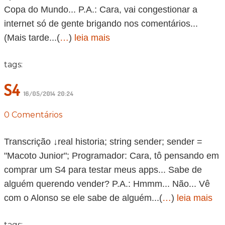
Copa do Mundo... P.A.: Cara, vai congestionar a
internet só de gente brigando nos comentários...
(Mais tarde...(
…
)
leia mais
tags:
S4
16/05/2014 20:24
0 Comentários
Transcrição ↓real historia; string sender; sender =
"Macoto Junior"; Programador: Cara, tô pensando em
comprar um S4 para testar meus apps... Sabe de
alguém querendo vender? P.A.: Hmmm... Não... Vê
com o Alonso se ele sabe de alguém...(
…
)
leia mais
tags: