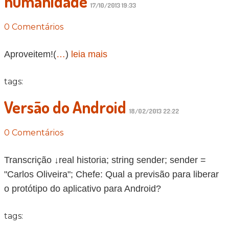
humanidade
17/10/2013 19:33
0 Comentários
Aproveitem!(
…
)
leia mais
tags:
Versão do Android
18/02/2013 22:22
0 Comentários
Transcrição ↓real historia; string sender; sender =
"Carlos Oliveira"; Chefe: Qual a previsão para liberar
o protótipo do aplicativo para Android?
tags: