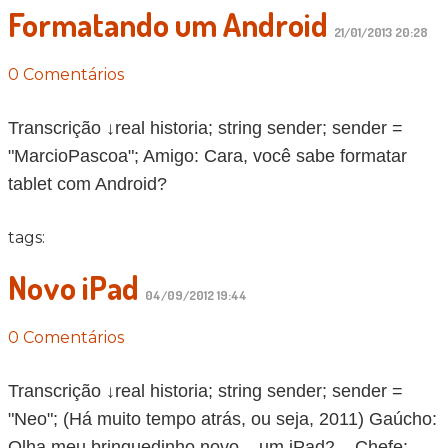
Formatando um Android
21/01/2013 20:28
0 Comentários
Transcrição ↓real historia; string sender; sender =
"MarcioPascoa"; Amigo: Cara, você sabe formatar
tablet com Android?
tags:
Novo iPad
04/09/2012 19:44
0 Comentários
Transcrição ↓real historia; string sender; sender =
"Neo"; (Há muito tempo atrás, ou seja, 2011) Gaúcho:
Olha meu brinquedinho novo... um iPad2... Chefe: