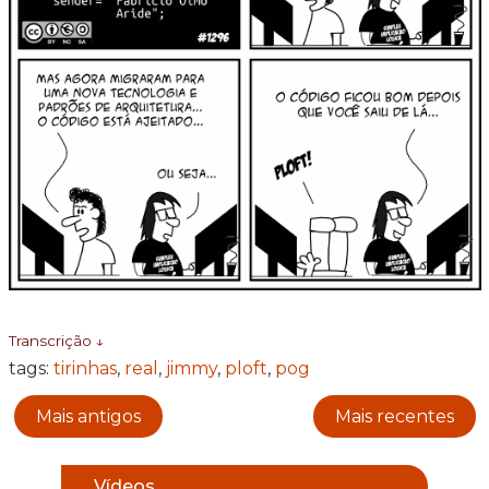
Transcrição ↓
tags:
tirinhas
,
real
,
jimmy
,
ploft
,
pog
Mais antigos
Mais recentes
Vídeos