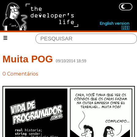
English version
🇺🇸
Muita POG
09/10/2014 18:59
0 Comentários