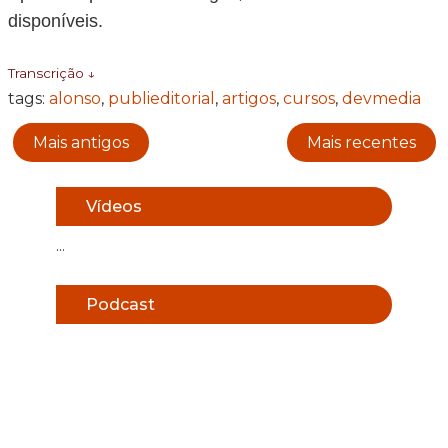
disponíveis.
Transcrição ↓
tags:
alonso
,
publieditorial
,
artigos
,
cursos
,
devmedia
Mais antigos
Mais recentes
Vídeos
...
Podcast