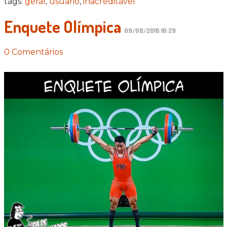
tags:
geral
,
usuario
,
inacreditavel
Enquete Olímpica
09/08/2016 16:29
0 Comentários