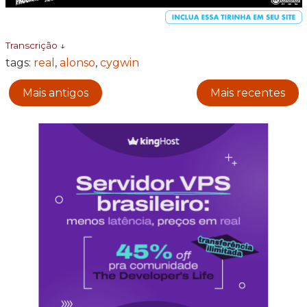
Transcrição ↓
tags:
real
,
alonso
,
cygwin
Mais antigos
Mais recentes