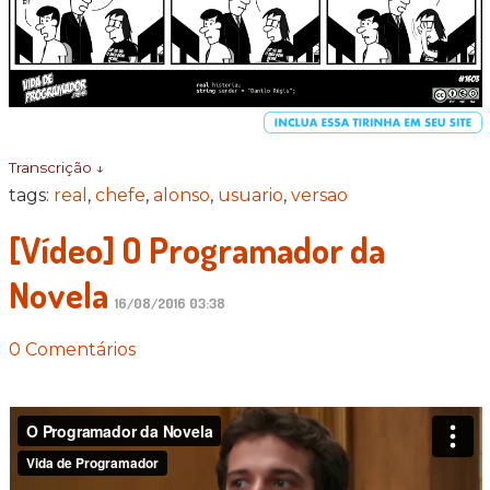
Transcrição ↓
tags:
real
,
chefe
,
alonso
,
usuario
,
versao
[Vídeo] O Programador da
Novela
16/08/2016 03:38
0 Comentários