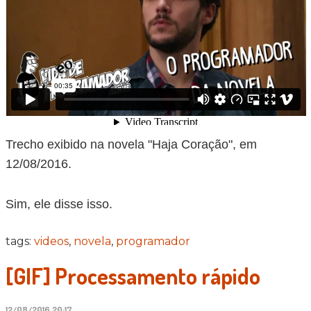
Trecho exibido na novela "Haja Coração", em
12/08/2016.
Sim, ele disse isso.
tags:
videos
,
novela
,
programador
[GIF] Processamento rápido
12/08/2016 20:17