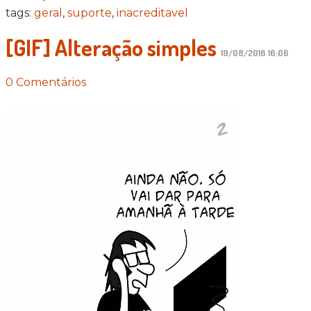
tags:
geral
,
suporte
,
inacreditavel
[GIF] Alteração simples
19/08/2016 16:06
0 Comentários