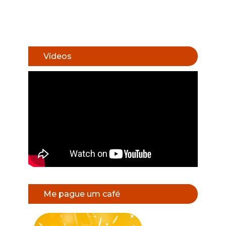
Vídeos
Me pague um café