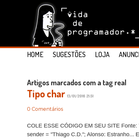
HOME
SUGESTÕES
LOJA
ANUNC
Artigos marcados com a tag real
Tipo char
13/01/2016 21:51
0 Comentários
COLE ESSE CÓDIGO EM SEU SITE Fonte: Vida 
sender = "Thiago C.D."; Alonso: Estranho... E