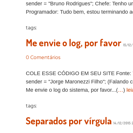
sender = "Bruno Rodrigues"; Chefe: Tenho um
Programador: Tudo bem, estou terminando aqu
tags:
Me envie o log, por favor
15/12
0 Comentários
COLE ESSE CÓDIGO EM SEU SITE Fonte: Vida 
sender = "Jorge Maronezzi Filho"; (Falando c
Me envie o log do sistema, por favor...(
…
)
le
tags:
Separados por vírgula
14/12/2015 