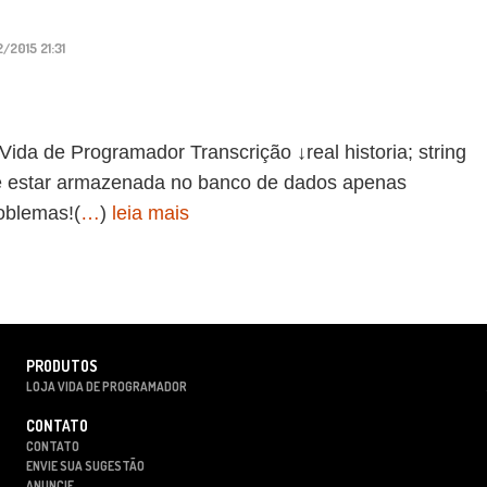
/2015 21:31
de Programador Transcrição ↓real historia; string
ve estar armazenada no banco de dados apenas
oblemas!(
…
)
leia mais
PRODUTOS
LOJA VIDA DE PROGRAMADOR
CONTATO
CONTATO
ENVIE SUA SUGESTÃO
ANUNCIE