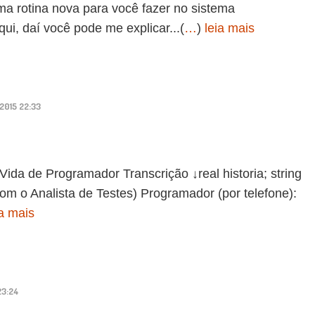
a rotina nova para você fazer no sistema
i, daí você pode me explicar...(
…
)
leia mais
/2015 22:33
de Programador Transcrição ↓real historia; string
om o Analista de Testes) Programador (por telefone):
ia mais
23:24