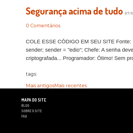
Segurança acima de tudo
07/12
0 Comentários
COLE ESSE CÓDIGO EM SEU SITE Fonte: Vida 
sender; sender = "edio"; Chefe: A senha de
criptografada... Programador: Ótimo! Sem pr
tags:
Mais antigos
Mais recentes
MAPA DO SITE
BLOG
SOBRE O SITE
FAQ