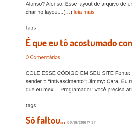
Alonso? Alonso: Esse layout de arquivo de e
char no layout...(
…
)
leia mais
tags:
É que eu tô acostumado co
0 Comentários
COLE ESSE CÓDIGO EM SEU SITE Fonte: Vida 
sender = "IntNascimento"; Jimmy: Cara, Eu 
que eu mexi... Programador: Você precisa atua
tags:
Só faltou...
06/01/2016 17:37