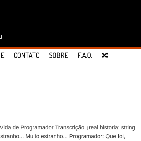
IE
CONTATO
SOBRE
F.A.Q.
🔀
de Programador Transcrição ↓real historia; string
stranho... Muito estranho... Programador: Que foi,