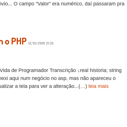
nvio... O campo "Valor" era numérico, daí passaram pra
m o PHP
12/01/2016 21:35
de Programador Transcrição ↓real historia; string
mexi aqui num negócio no asp, mas não apareceu o
lizar a tela para ver a alteração...(
…
)
leia mais