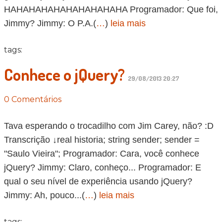
HAHAHAHAHAHAHAHAHAHA Programador: Que foi,
Jimmy? Jimmy: O P.A.(
…
)
leia mais
tags:
Conhece o jQuery?
29/08/2013 20:27
0 Comentários
Tava esperando o trocadilho com Jim Carey, não? :D
Transcrição ↓real historia; string sender; sender =
"Saulo Vieira"; Programador: Cara, você conhece
jQuery? Jimmy: Claro, conheço... Programador: E
qual o seu nível de experiência usando jQuery?
Jimmy: Ah, pouco...(
…
)
leia mais
tags: