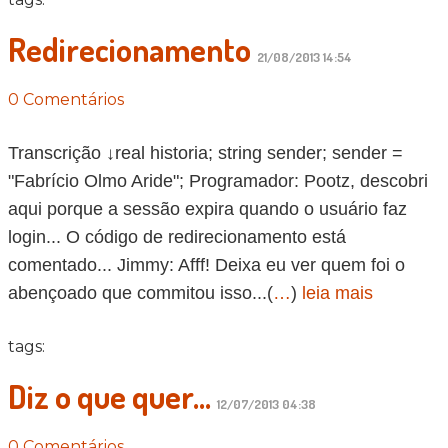
Redirecionamento
21/08/2013 14:54
0 Comentários
Transcrição ↓real historia; string sender; sender =
"Fabrício Olmo Aride"; Programador: Pootz, descobri
aqui porque a sessão expira quando o usuário faz
login... O código de redirecionamento está
comentado... Jimmy: Afff! Deixa eu ver quem foi o
abençoado que commitou isso...(
…
)
leia mais
tags:
Diz o que quer...
12/07/2013 04:38
0 Comentários