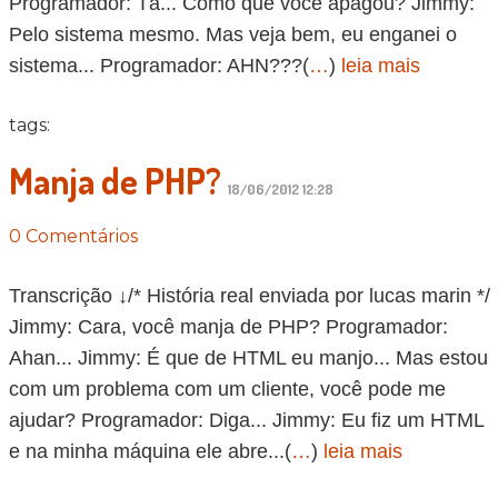
Programador: Tá... Como que você apagou? Jimmy:
Pelo sistema mesmo. Mas veja bem, eu enganei o
sistema... Programador: AHN???(
…
)
leia mais
tags:
Manja de PHP?
18/06/2012 12:28
0 Comentários
Transcrição ↓/* História real enviada por lucas marin */
Jimmy: Cara, você manja de PHP? Programador:
Ahan... Jimmy: É que de HTML eu manjo... Mas estou
com um problema com um cliente, você pode me
ajudar? Programador: Diga... Jimmy: Eu fiz um HTML
e na minha máquina ele abre...(
…
)
leia mais