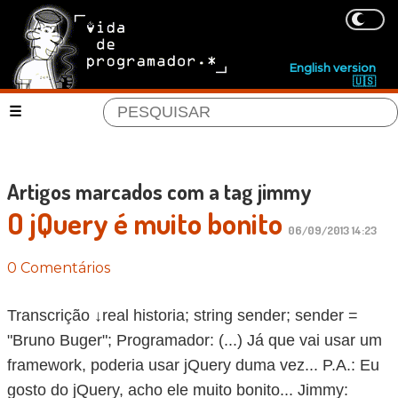
English version
🇺🇸
Artigos marcados com a tag jimmy
O jQuery é muito bonito
06/09/2013 14:23
0 Comentários
Transcrição ↓real historia; string sender; sender =
"Bruno Buger"; Programador: (...) Já que vai usar um
framework, poderia usar jQuery duma vez... P.A.: Eu
gosto do jQuery, acho ele muito bonito... Jimmy: