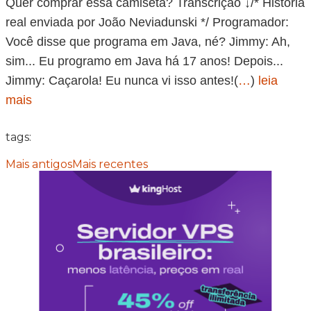
Quer comprar essa camiseta? Transcrição ↓/* História
real enviada por João Neviadunski */ Programador:
Você disse que programa em Java, né? Jimmy: Ah,
sim... Eu programo em Java há 17 anos! Depois...
Jimmy: Caçarola! Eu nunca vi isso antes!(
…
)
leia
mais
tags:
Mais antigos
Mais recentes