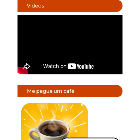
Vídeos
Me pague um café