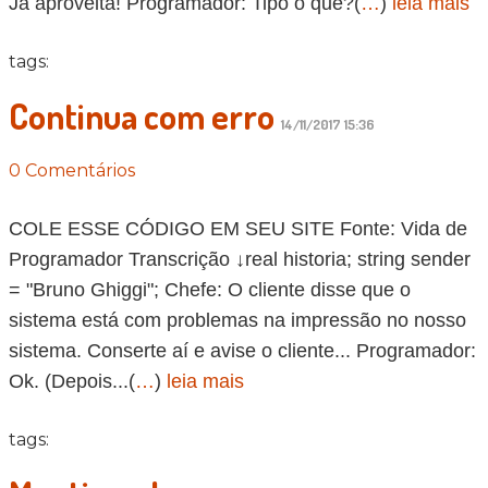
Já aproveita! Programador: Tipo o quê?(
…
)
leia mais
tags:
Continua com erro
14/11/2017 15:36
0 Comentários
COLE ESSE CÓDIGO EM SEU SITE Fonte: Vida de
Programador Transcrição ↓real historia; string sender
= "Bruno Ghiggi"; Chefe: O cliente disse que o
sistema está com problemas na impressão no nosso
sistema. Conserte aí e avise o cliente... Programador:
Ok. (Depois...(
…
)
leia mais
tags: