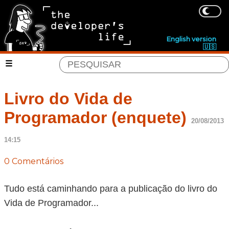
English version
🇺🇸
Livro do Vida de
Programador (enquete)
20/08/2013
14:15
0 Comentários
Tudo está caminhando para a publicação do livro do
Vida de Programador...