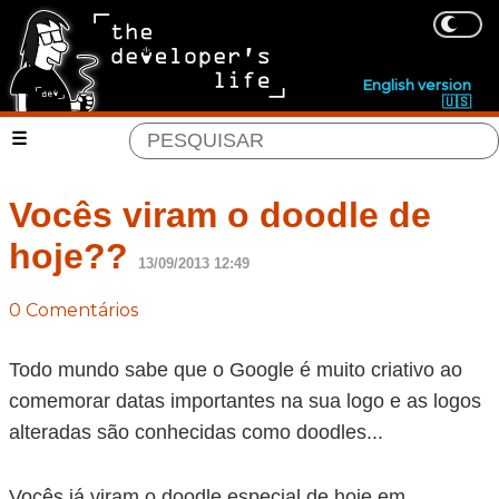
English version
🇺🇸
Vocês viram o doodle de
hoje??
13/09/2013 12:49
0 Comentários
Todo mundo sabe que o Google é muito criativo ao
comemorar datas importantes na sua logo e as logos
alteradas são conhecidas como doodles...
Vocês já viram o doodle especial de hoje em