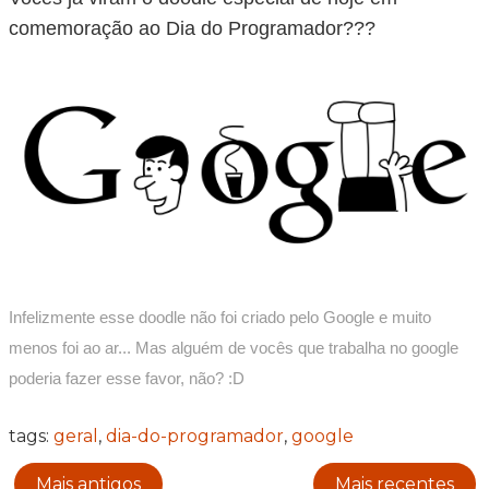
comemoração ao Dia do Programador???
Infelizmente esse doodle não foi criado pelo Google e muito
menos foi ao ar... Mas alguém de vocês que trabalha no google
poderia fazer esse favor, não? :D
tags:
geral
,
dia-do-programador
,
google
Mais antigos
Mais recentes