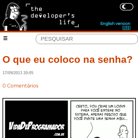
English version
🇺🇸
O que eu coloco na senha?
17/09/2013 20:05
0 Comentários