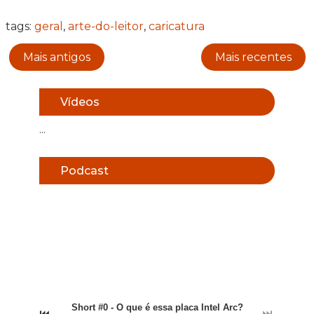
tags:
geral
,
arte-do-leitor
,
caricatura
Mais antigos
Mais recentes
Vídeos
...
Podcast
Short #0 - O que é essa placa Intel Arc?
⏮
⏭