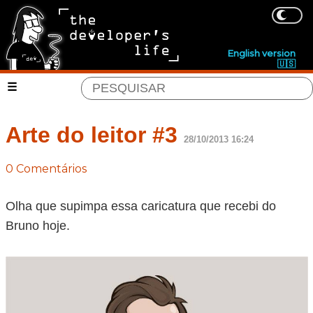
English version
🇺🇸
Arte do leitor #3
28/10/2013 16:24
0 Comentários
Olha que supimpa essa caricatura que recebi do
Bruno hoje.