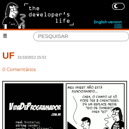
English version
🇺🇸
UF
31/10/2013 15:53
0 Comentários