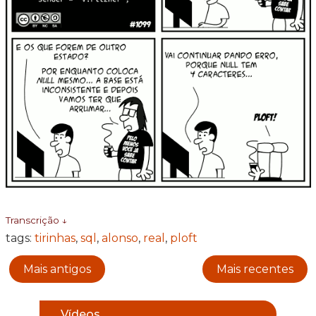
Transcrição ↓
tags:
tirinhas
,
sql
,
alonso
,
real
,
ploft
Mais antigos
Mais recentes
Vídeos