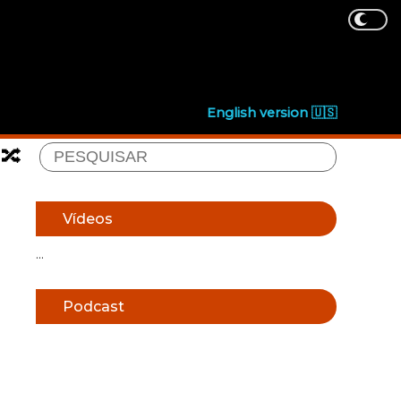
English version 🇺🇸
🔀
Vídeos
...
Podcast