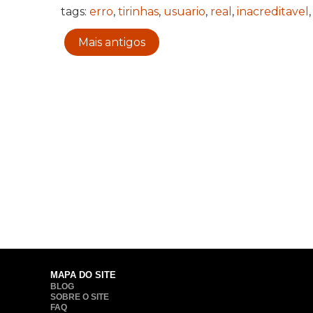
tags:
erro
,
tirinhas
,
usuario
,
real
,
inacreditavel
Mais antigos
MAPA DO SITE
BLOG
SOBRE O SITE
FAQ