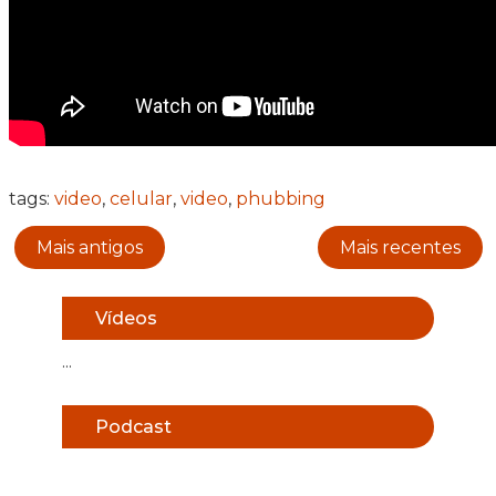
tags:
video
,
celular
,
video
,
phubbing
Mais antigos
Mais recentes
Vídeos
...
Podcast