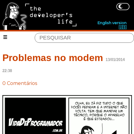
English version
🇺🇸
Problemas no modem
13/01/2014
22:38
0 Comentários