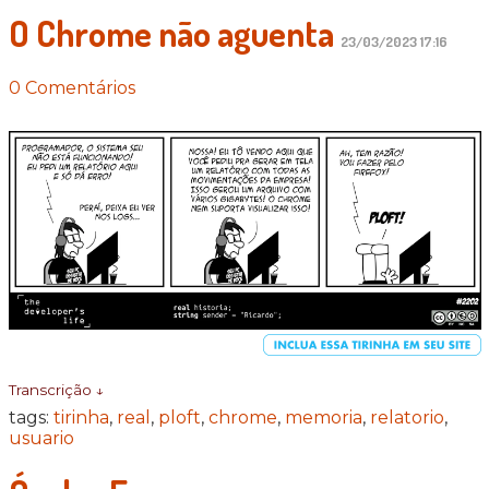
O Chrome não aguenta
23/03/2023 17:16
0 Comentários
Transcrição ↓
tags:
tirinha
,
real
,
ploft
,
chrome
,
memoria
,
relatorio
,
usuario