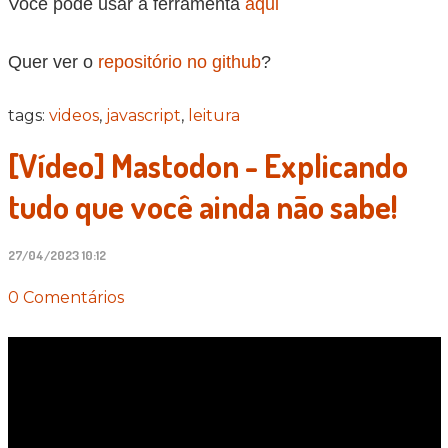
Você pode usar a ferramenta
aqui
Quer ver o
repositório no github
?
tags:
videos
,
javascript
,
leitura
[Vídeo] Mastodon - Explicando
tudo que você ainda não sabe!
27/04/2023 10:12
0 Comentários