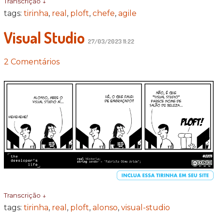
Transcrição ↓
tags:
tirinha
,
real
,
ploft
,
chefe
,
agile
Visual Studio
27/03/2023 11:22
2 Comentários
Transcrição ↓
tags:
tirinha
,
real
,
ploft
,
alonso
,
visual-studio