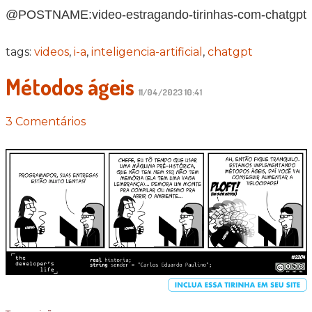
@POSTNAME:video-estragando-tirinhas-com-chatgpt
tags:
videos
,
i-a
,
inteligencia-artificial
,
chatgpt
Métodos ágeis
11/04/2023 10:41
3 Comentários