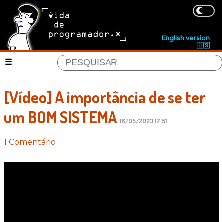
English version
🇺🇸
[Vídeo] A importância de se ter
um BOM SISTEMA
18/05/2023 17:51
1 Comentário