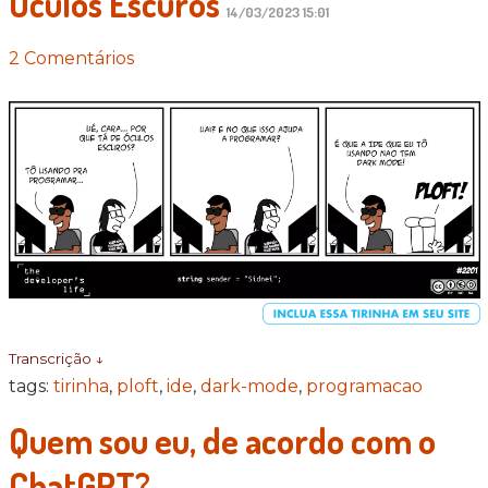
Óculos Escuros
14/03/2023 15:01
2 Comentários
Transcrição ↓
tags:
tirinha
,
ploft
,
ide
,
dark-mode
,
programacao
Quem sou eu, de acordo com o
ChatGPT?