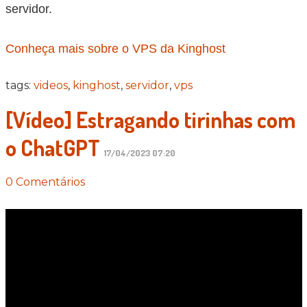
servidor.
Conheça mais sobre o VPS da Kinghost
tags:
videos
,
kinghost
,
servidor
,
vps
[Vídeo] Estragando tirinhas com
o ChatGPT
17/04/2023 07:20
0 Comentários