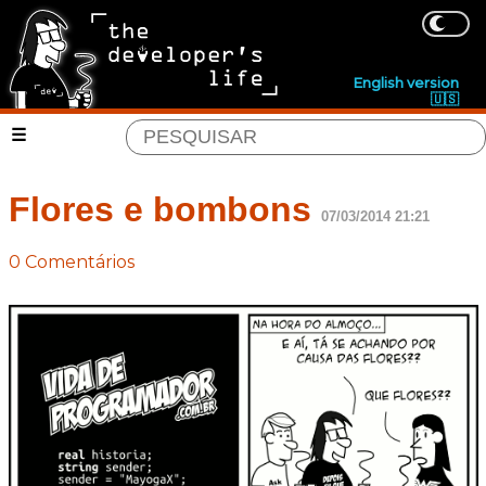
English version
🇺🇸
Flores e bombons
07/03/2014 21:21
0 Comentários