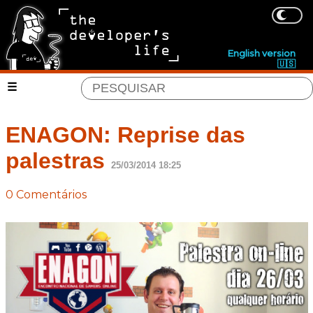
English version
🇺🇸
ENAGON: Reprise das
palestras
25/03/2014 18:25
0 Comentários