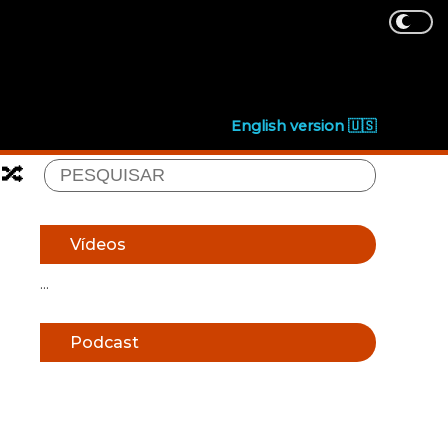
English version 🇺🇸
🔀
Vídeos
...
Podcast