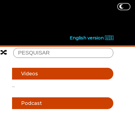
English version 🇺🇸
🔀
Vídeos
...
Podcast