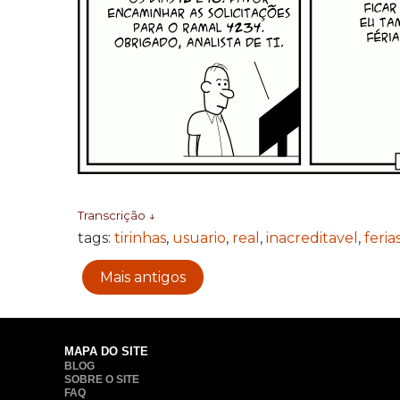
Transcrição ↓
tags:
tirinhas
,
usuario
,
real
,
inacreditavel
,
feria
Mais antigos
MAPA DO SITE
BLOG
SOBRE O SITE
FAQ