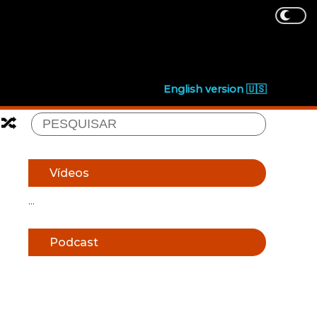
English version 🇺🇸
🔀
Vídeos
...
Podcast