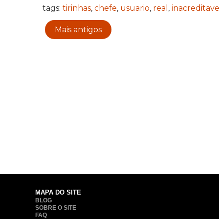
tags:
tirinhas
,
chefe
,
usuario
,
real
,
inacreditave
Mais antigos
MAPA DO SITE
BLOG
SOBRE O SITE
FAQ