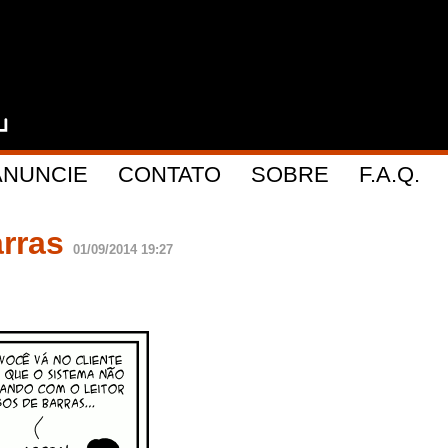
ANUNCIE
CONTATO
SOBRE
F.A.Q.
arras
01/09/2014 19:27