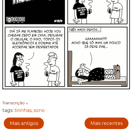
Transcrição ↓
tags:
tirinhas
,
sono
Mais antigos
Mais recentes