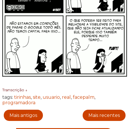
Transcrição ↓
tags:
tirinhas
,
site
,
usuario
,
real
,
facepalm
,
programadora
Mais antigos
Mais recentes