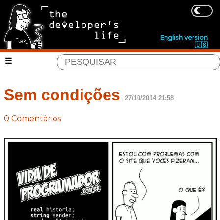
English version
🇺🇸
Sem condições
27/10/2014 21:58
0 Comentários