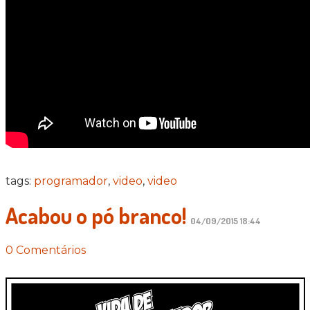
tags:
programador
,
video
,
video
Acabou o pó branco!
04/09/2015 18:44
0 Comentários