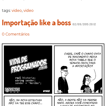
tags:
video
,
video
Importação like a boss
02/09/2015 20:12
0 Comentários