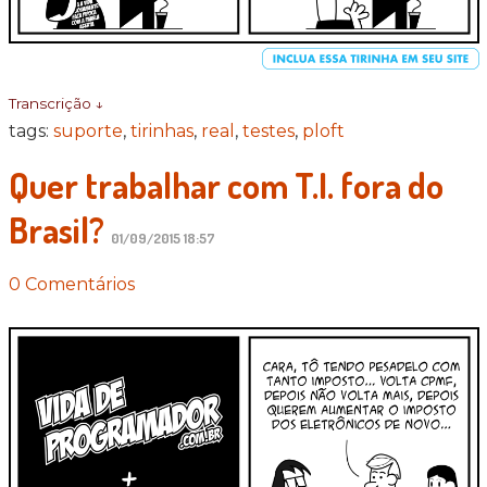
Transcrição ↓
tags:
suporte
,
tirinhas
,
real
,
testes
,
ploft
Quer trabalhar com T.I. fora do
Brasil?
01/09/2015 18:57
0 Comentários