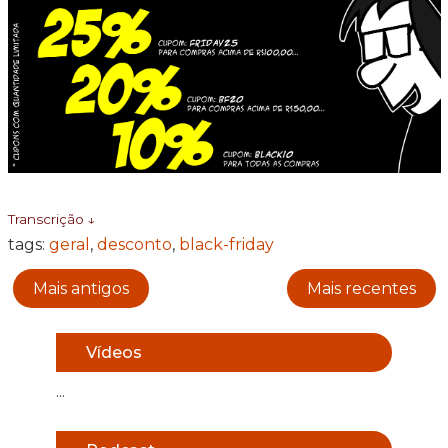
Transcrição ↓
tags:
geral
,
desconto
,
black-friday
Mais antigos
Mais recentes
Vídeos
...